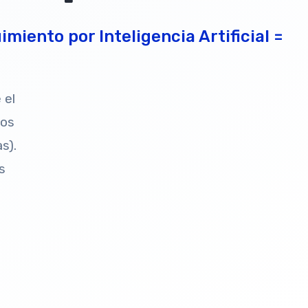
iento por Inteligencia Artificial =
 el
dos
s).
s